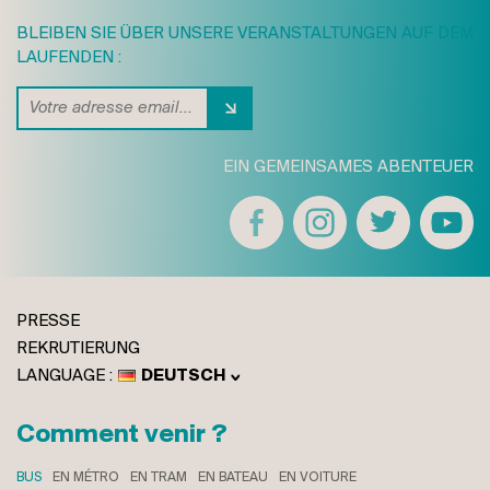
BLEIBEN SIE ÜBER UNSERE VERANSTALTUNGEN AUF DEM
LAUFENDEN :
EIN GEMEINSAMES ABENTEUER
PRESSE
REKRUTIERUNG
DEUTSCH
FRANÇAIS
ENGLISH
Comment venir ?
ITALIANO
BUS
EN MÉTRO
EN TRAM
EN BATEAU
EN VOITURE