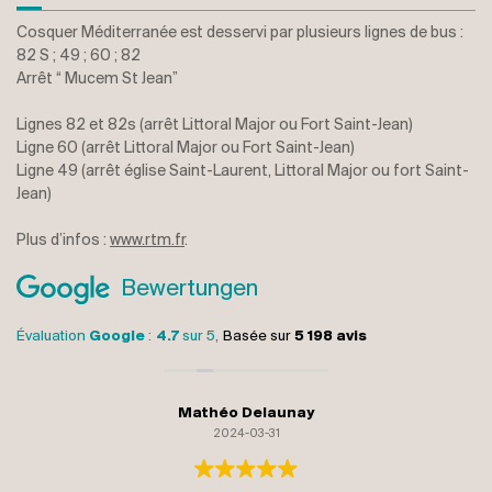
Cosquer Méditerranée est desservi par plusieurs lignes de bus :
82 S ; 49 ; 60 ; 82
Arrêt “ Mucem St Jean”
Lignes 82 et 82s (arrêt Littoral Major ou Fort Saint-Jean)
Ligne 60 (arrêt Littoral Major ou Fort Saint-Jean)
Ligne 49 (arrêt église Saint-Laurent, Littoral Major ou fort Saint-
Jean)
Plus d’infos :
www.rtm.fr
.
Bewertungen
Évaluation
Google
:
4.7
sur 5,
Basée sur
5 198 avis
Mathéo Delaunay
2024-03-31