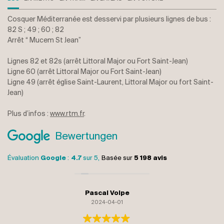
Cosquer Méditerranée est desservi par plusieurs lignes de bus :
82 S ; 49 ; 60 ; 82
Arrêt “ Mucem St Jean”
Lignes 82 et 82s (arrêt Littoral Major ou Fort Saint-Jean)
Ligne 60 (arrêt Littoral Major ou Fort Saint-Jean)
Ligne 49 (arrêt église Saint-Laurent, Littoral Major ou fort Saint-
Jean)
Plus d’infos :
www.rtm.fr
.
Bewertungen
Évaluation
Google
:
4.7
sur 5,
Basée sur
5 198 avis
monique gelormini
2024-04-01