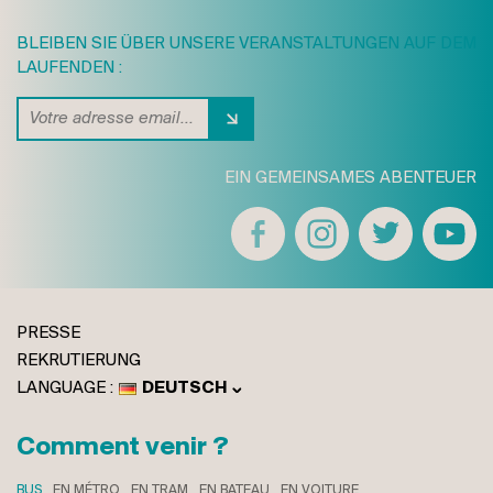
BLEIBEN SIE ÜBER UNSERE VERANSTALTUNGEN AUF DEM
LAUFENDEN :
EIN GEMEINSAMES ABENTEUER
PRESSE
REKRUTIERUNG
DEUTSCH
FRANÇAIS
ENGLISH
Comment venir ?
ITALIANO
BUS
EN MÉTRO
EN TRAM
EN BATEAU
EN VOITURE