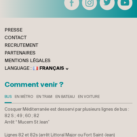
PRESSE
CONTACT
RECRUTEMENT
PARTENAIRES
MENTIONS LÉGALES
FRANÇAIS
ENGLISH
ITALIANO
Comment venir ?
DEUTSCH
BUS
EN MÉTRO
EN TRAM
EN BATEAU
EN VOITURE
Cosquer Méditerranée est desservi par plusieurs lignes de bus :
82 S ; 49 ; 60 ; 82
Arrêt “ Mucem St Jean”
Lignes 82 et 82s (arrêt Littoral Major ou Fort Saint-Jean)