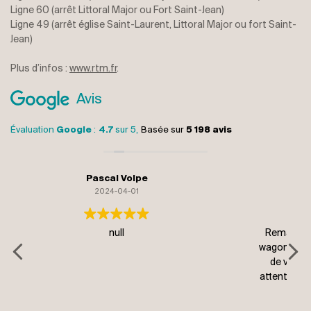
Ligne 60 (arrêt Littoral Major ou Fort Saint-Jean)
Ligne 49 (arrêt église Saint-Laurent, Littoral Major ou fort Saint-
Jean)
Plus d’infos :
www.rtm.fr
.
Avis
Évaluation
Google
:
4.7
sur 5,
Basée sur
5 198 avis
monique gelormini
2024-04-01
Remarquable reproduction de la grotte en outre les
Visi
wagonnets tournent sur eux mêmes permettant ainsi
! 
de voir toutes les figures de face Un seul bemol l
pr
attente avant de monter dans ces wagonnets malgré
vous ga
des entrées programmées
bie
Lire la suite