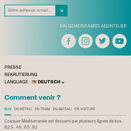
EIN GEMEINSAMES ABENTEUER
PRESSE
REKRUTIERUNG
DEUTSCH
FRANÇAIS
ENGLISH
Comment venir ?
ITALIANO
BUS
EN MÉTRO
EN TRAM
EN BATEAU
EN VOITURE
Cosquer Méditerranée est desservi par plusieurs lignes de bus :
82 S ; 49 ; 60 ; 82