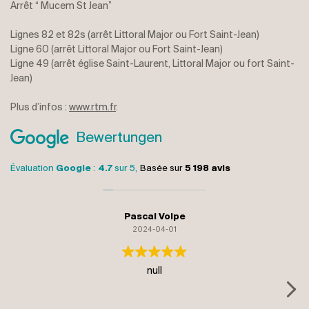
Arrêt “ Mucem St Jean”
Lignes 82 et 82s (arrêt Littoral Major ou Fort Saint-Jean)
Ligne 60 (arrêt Littoral Major ou Fort Saint-Jean)
Ligne 49 (arrêt église Saint-Laurent, Littoral Major ou fort Saint-
Jean)
Plus d’infos :
www.rtm.fr
.
Bewertungen
Évaluation
Google
:
4.7
sur 5,
Basée sur
5 198 avis
Pascal Volpe
2024-04-01
null
R
wa