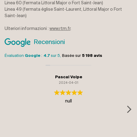
Linea 60 (fermata Littoral Major o Fort Saint-Jean)
Linea 49 (fermata église Saint-Laurent, Littoral Major o Fort
Saint-Jean)
Ulteriori informazioni :
www.rtm.fr
.
Recensioni
Évaluation
Google
:
4.7
sur 5,
Basée sur
5 198 avis
Pascal Volpe
2024-04-01
null
R
wa
at