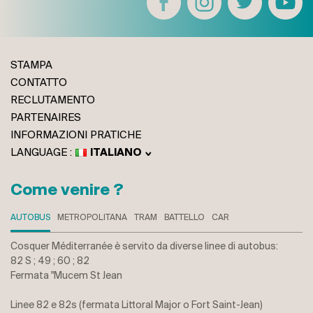
STAMPA
CONTATTO
RECLUTAMENTO
PARTENAIRES
INFORMAZIONI PRATICHE
ITALIANO
FRANÇAIS
ENGLISH
Come venire ?
DEUTSCH
AUTOBUS
METROPOLITANA
TRAM
BATTELLO
CAR
Cosquer Méditerranée è servito da diverse linee di autobus:
82 S ; 49 ; 60 ; 82
Fermata "Mucem St Jean
Linee 82 e 82s (fermata Littoral Major o Fort Saint-Jean)