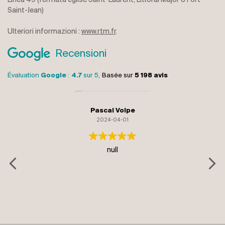
Linea 49 (fermata église Saint-Laurent, Littoral Major o Fort
Saint-Jean)
Ulteriori informazioni :
www.rtm.fr
.
Recensioni
Évaluation
Google
:
4.7
sur 5,
Basée sur
5 198 avis
Pascal Volpe
monique ge
2024-04-01
2024-04
null
Remarquable reproduction de
wagonnets tournent sur eux
de voir toutes les figures 
attente avant de monter da
des entrées p
Lire la s