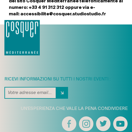
del sito Cosquer Méditerranée telefonicamente al
numero: +33 4 91 312 312 oppure via e-
mail: accessibilite@cosquer.studiostudio.fr
RICEVI INFORMAZIONI SU TUTTI I NOSTRI EVENTI :
UN'ESPERIENZA CHE VALE LA PENA CONDIVIDERE