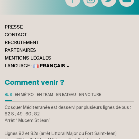
PRESSE
CONTACT
RECRUTEMENT
PARTENAIRES
MENTIONS LÉGALES
FRANÇAIS
ENGLISH
ITALIANO
Comment venir ?
DEUTSCH
BUS
EN MÉTRO
EN TRAM
EN BATEAU
EN VOITURE
Cosquer Méditerranée est desservi par plusieurs lignes de bus :
82 S ; 49 ; 60 ; 82
Arrêt “ Mucem St Jean”
Lignes 82 et 82s (arrêt Littoral Major ou Fort Saint-Jean)