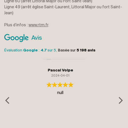
Ligne 60 (arrêt Littoral Major ou Fort Saint-Jean)
Ligne 49 (arrêt église Saint-Laurent, Littoral Major ou fort Saint-
Jean)
Plus d’infos :
www.rtm.fr
.
Avis
Évaluation
Google
:
4.7
sur 5,
Basée sur
5 198 avis
monique gelormini
2024-04-01
Remarquable reproduction de la grotte en out
wagonnets tournent sur eux mêmes permettan
de voir toutes les figures de face Un seul be
attente avant de monter dans ces wagonnets
des entrées programmées
Lire la suite