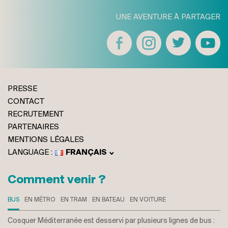
UNE AVENTURE À PARTAGER
PRESSE
CONTACT
RECRUTEMENT
PARTENAIRES
MENTIONS LÉGALES
FRANÇAIS
ENGLISH
ITALIANO
Comment venir ?
DEUTSCH
BUS
EN MÉTRO
EN TRAM
EN BATEAU
EN VOITURE
Cosquer Méditerranée est desservi par plusieurs lignes de bus :