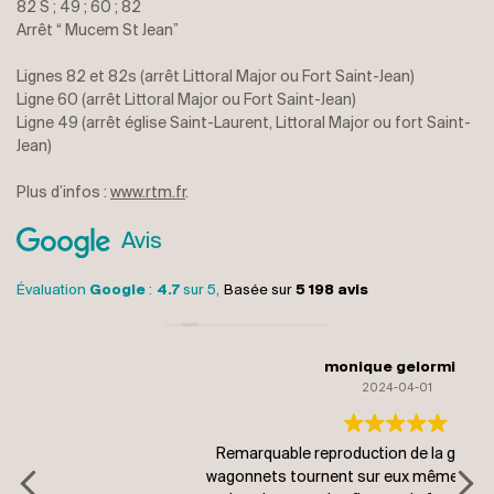
82 S ; 49 ; 60 ; 82
Arrêt “ Mucem St Jean”
Lignes 82 et 82s (arrêt Littoral Major ou Fort Saint-Jean)
Ligne 60 (arrêt Littoral Major ou Fort Saint-Jean)
Ligne 49 (arrêt église Saint-Laurent, Littoral Major ou fort Saint-
Jean)
Plus d’infos :
www.rtm.fr
.
Avis
Évaluation
Google
:
4.7
sur 5,
Basée sur
5 198 avis
monique gelormini
2024-04-01
Remarquable reproduction de la grotte en outre les
Visi
wagonnets tournent sur eux mêmes permettant ainsi
! 