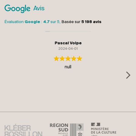
Avis
Évaluation
Google
:
4.7
sur 5,
Basée sur
5 198 avis
Pascal Volpe
2024-04-01
null
R
wa
at