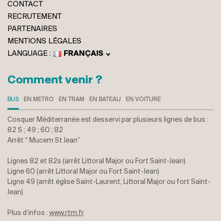
CONTACT
RECRUTEMENT
PARTENAIRES
MENTIONS LÉGALES
FRANÇAIS
ENGLISH
ITALIANO
Comment venir ?
DEUTSCH
BUS
EN MÉTRO
EN TRAM
EN BATEAU
EN VOITURE
Cosquer Méditerranée est desservi par plusieurs lignes de bus :
82 S ; 49 ; 60 ; 82
Arrêt “ Mucem St Jean”
Lignes 82 et 82s (arrêt Littoral Major ou Fort Saint-Jean)
Ligne 60 (arrêt Littoral Major ou Fort Saint-Jean)
Ligne 49 (arrêt église Saint-Laurent, Littoral Major ou fort Saint-
Jean)
Plus d’infos :
www.rtm.fr
.