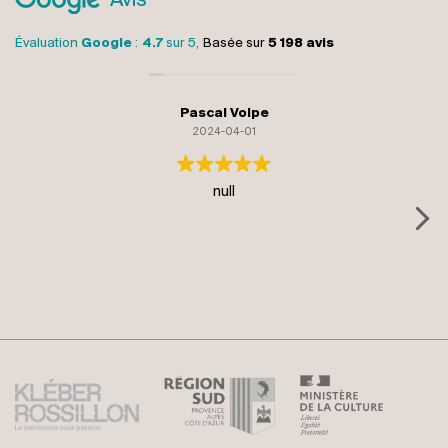
Avis
Évaluation
Google
:
4.7
sur 5,
Basée sur
5 198 avis
Pascal Volpe
2024-04-01
null
R
wa
at