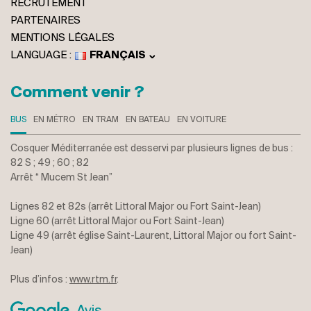
RECRUTEMENT
PARTENAIRES
MENTIONS LÉGALES
FRANÇAIS
ENGLISH
ITALIANO
Comment venir ?
DEUTSCH
BUS
EN MÉTRO
EN TRAM
EN BATEAU
EN VOITURE
Cosquer Méditerranée est desservi par plusieurs lignes de bus :
82 S ; 49 ; 60 ; 82
Arrêt “ Mucem St Jean”
Lignes 82 et 82s (arrêt Littoral Major ou Fort Saint-Jean)
Ligne 60 (arrêt Littoral Major ou Fort Saint-Jean)
Ligne 49 (arrêt église Saint-Laurent, Littoral Major ou fort Saint-
Jean)
Plus d’infos :
www.rtm.fr
.