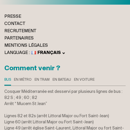
PRESSE
CONTACT
RECRUTEMENT
PARTENAIRES
MENTIONS LÉGALES
FRANÇAIS
ENGLISH
ITALIANO
Comment venir ?
DEUTSCH
BUS
EN MÉTRO
EN TRAM
EN BATEAU
EN VOITURE
Cosquer Méditerranée est desservi par plusieurs lignes de bus :
82 S ; 49 ; 60 ; 82
Arrêt “ Mucem St Jean”
Lignes 82 et 82s (arrêt Littoral Major ou Fort Saint-Jean)
Ligne 60 (arrêt Littoral Major ou Fort Saint-Jean)
Ligne 49 (arrêt église Saint-Laurent, Littoral Major ou fort Saint-