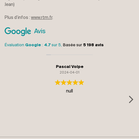
Jean)
Plus d’infos :
www.rtm.fr
.
Avis
Évaluation
Google
:
4.7
sur 5,
Basée sur
5 198 avis
Pascal Volpe
2024-04-01
null
R
wa
at